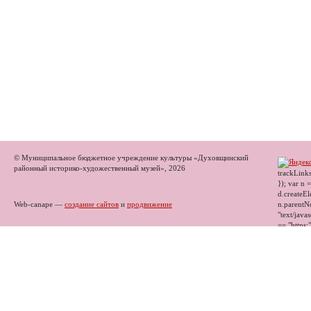
© Муниципальное бюджетное учреждение культуры «Духовщинский
районный историко-художественный музей», 2026
trackLinks
}); var n 
d.createEl
Web-canape —
создание сайтов
и
продвижение
n.parentNo
"text/javas
== "https:"
"//mc.yand
Opera]") 
false); } 
"yandex_m