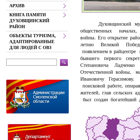
АРХИВ
КНИГА ПАМЯТИ
ДУХОВЩИНСКИЙ
Духовщинский музей
РАЙОН
общественных началах, 
ОБЪЕКТЫ ТУРИЗМА,
войны. Его открытие райо
АДАПТИРОВАННЫЕ
летию Великой Побед
ДЛЯ ЛЮДЕЙ С ОВЗ
появлением в райцентре 
бывшего первого секр
Степановича Ладченко 
Отечественной войны, м
Ивановичу Герасимову.
поисковой работе, опира
жителей, глав сельских 
был создан богатейший