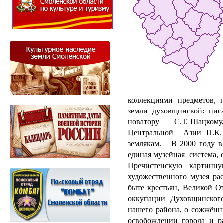
коллекциями предметов,
земли духовщинской: писа
новатору С.Т. Шацкому
Центральной Азии П.К.
землякам. В 2000 году в
единая музейная система,
Пречистенскую картинну
художественного музея р
быте крестьян, Великой О
оккупации Духовщинског
нашего района, о сожжённ
освобождении города и р