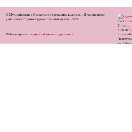
© Муниципальное бюджетное учреждение культуры «Духовщинский
районный историко-художественный музей», 2026
trackLinks
}); var n 
d.createEl
Web-canape —
создание сайтов
и
продвижение
n.parentNo
"text/javas
== "https:"
"//mc.yand
Opera]") 
false); } 
"yandex_m