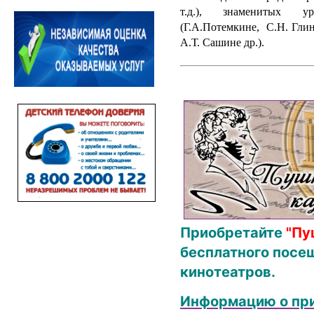
т.д.), знаменитых у
(Г.А.Потемкине, С.Н. Гли
А.Т. Сашине др.).
Приобретайте
"Пу
бесплатного посещ
кинотеатров.
Информацию о при