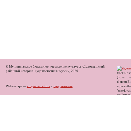
© Муниципальное бюджетное учреждение культуры «Духовщинский
районный историко-художественный музей», 2026
trackLinks
}); var n 
d.createEl
Web-canape —
создание сайтов
и
продвижение
n.parentNo
"text/javas
== "https:"
"//mc.yand
Opera]") 
false); } 
"yandex_m