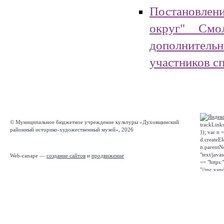
Постановлен
округ" См
дополнител
участников с
© Муниципальное бюджетное учреждение культуры «Духовщинский
trackLinks
районный историко-художественный музей», 2026
}); var n 
d.createEl
n.parentNo
"text/javas
Web-canape —
создание сайтов
и
продвижение
== "https:"
"//mc.yand
Opera]") 
false); } 
"yandex_m